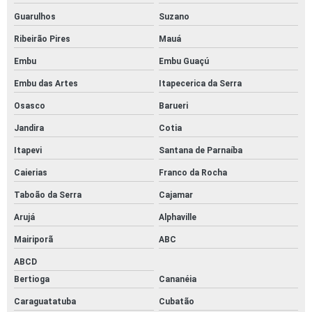
Guarulhos
Suzano
Ribeirão Pires
Mauá
Embu
Embu Guaçú
Embu das Artes
Itapecerica da Serra
Osasco
Barueri
Jandira
Cotia
Itapevi
Santana de Parnaíba
Caierias
Franco da Rocha
Taboão da Serra
Cajamar
Arujá
Alphaville
Mairiporã
ABC
ABCD
Bertioga
Cananéia
Caraguatatuba
Cubatão