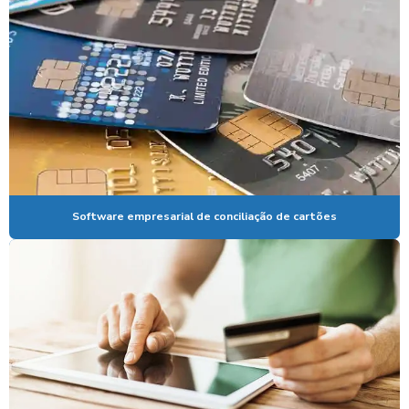
CONCILIADOR FINANCEIRO
CONCILIADORA DE CARTAO DE CREDITO
CONCILIAR CARTÕES DE CRÉDITO
CONFERENCIA DE CARTÕES
CONFERENCIA DE CARTÕES DE CREDITO
EMPRESA DE AUDITORIA CARTÕES 5 ANOS
Software empresarial de conciliação de cartões
EMPRESA DE AUDITORIA DE CARTÕES DE CRÉDITO
EMPRESA DE CONCILIAÇÃO
EMPRESA DE CONCILIAÇÃO DE CARTÃO DE CRÉDITO
EMPRESA DE CONCILIAÇÃO DE CARTÃO DE CRÉDITO EM SP
EMPRESA DE CONCILIAÇÃO DE CARTÃO DE DÉBITO
EMPRESA DE CONCILIAÇÃO GOODCARD