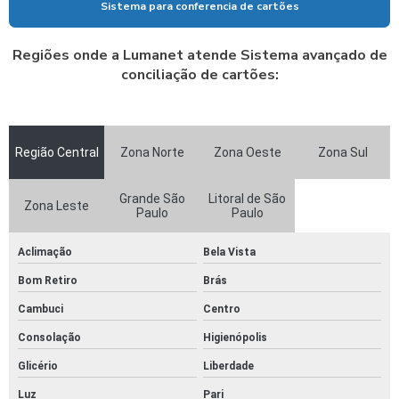
Sistema para conferencia de cartões
SERVIÇO DE AUDITORIA CARTÕES 5 ANOS
SERVIÇO DE AUDITORIA CARTÕES DE CRÉDITO
Regiões onde a Lumanet atende Sistema avançado de
conciliação de cartões:
SERVIÇO DE AUDITORIA IFOOD
SERVIÇO DE CONCILIAÇÃO DE CARTÃO DE CRÉDITO
SERVIÇO DE CONCILIAÇÃO DE CARTÃO DE DÉBITO
Região Central
Zona Norte
Zona Oeste
Zona Sul
SERVIÇO DE CONCILIAÇÃO GOODCARD
SERVIÇO DE CONCILIAÇÃO DE VENDAS ALELO
Grande São
Litoral de São
Zona Leste
Paulo
Paulo
SERVIÇO DE CONCILIAÇÃO DE VENDAS IFOOD
Aclimação
Bela Vista
SERVIÇO DE CONCILIAÇÃO DE VENDAS IFOOD EM SÃO PAULO
Bom Retiro
Brás
SERVIÇO DE CONCILIAÇÃO DE VENDAS IFOOD EM SP
Cambuci
Centro
SERVIÇO DE CONCILIAÇÃO DE VENDAS SODEXO
Consolação
Higienópolis
SERVIÇO DE CONCILIAÇÃO DE VENDAS TICKET
Glicério
Liberdade
SERVIÇO DE CONCILIAÇÃO DE VOUCHERS
Luz
Pari