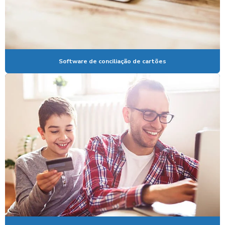
EMPRESA DE CONCILIAÇÃO DE VENDAS IFOOD
EMPRESA DE CONCILIAÇÃO DE VENDAS IFOOD EM SÃO PAULO
EMPRESA DE CONCILIAÇÃO DE VENDAS SODEXO
EMPRESA DE CONCILIAÇÃO DE VENDAS SODEXO EM SÃO PAULO
Software de conciliação de cartões
EMPRESA DE CONCILIAÇÃO DE VENDAS TICKET
EMPRESA DE CONCILIAÇÃO DE VOUCHERS
EMPRESA CONCILIADORA
EMPRESAS DE AUDITORIA IFOOD
EMPRESAS DE CONCILIAÇÃO DE CARTÕES
GESTÃO DE CARTÃO DE CRÉDITO
MELHOR CONCILIADOR DE CARTÕES
PROGRAMA PARA CONCILIAÇÃO DE CARTÃO
PROGRAMA PARA CONFERENCIA DE CARTÕES