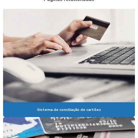
CONCILIAÇÃO GOODCARD
CONCILIAÇÃO DE RECEBÍVEIS
CONCILIAÇÃO DE RECEBÍVEIS DE CARTÕES
CONCILIAÇÃO DE VALE ALIMENTAÇÃO
CONCILIAÇÃO DE VALES REFEIÇÃO
CONCILIAÇÃO DE VENDAS
CONCILIAÇÃO VENDAS CARTÃO CRÉDITO
CONCILIAÇÃO DE VENDAS COM CARTÕES
CONCILIAÇÃO DE VENDAS IFOOD
CONCILIAÇÃO DE VENDAS TICKET
Sistema de conciliação de cartões
CONCILIAÇÃO DE VOUCHERS
CONCILIADOR DE CARTÃO DE CREDITO
CONCILIADOR DE CARTÕES