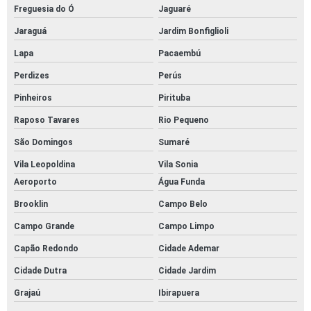
Freguesia do Ó
Jaguaré
SOFTWARE DE CONCILIAÇÃO PARA REDES COM MÚLTIPLAS FILIAIS
Jaraguá
Jardim Bonfiglioli
SOFTWARE DE CONFERENCIA DE CARTÃO DE CREDITO
Lapa
Pacaembú
SOFTWARE PARA CONFERENCIA DE CARTÕES
Perdizes
Perús
SOFTWARE EMPRESARIAL DE CONCILIAÇÃO DE CARTÕES
Pinheiros
Pirituba
SOFTWARE DE GESTÃO DE CARTÃO DE CREDITO
Raposo Tavares
Rio Pequeno
São Domingos
Sumaré
Vila Leopoldina
Vila Sonia
Aeroporto
Água Funda
Brooklin
Campo Belo
Campo Grande
Campo Limpo
Capão Redondo
Cidade Ademar
Cidade Dutra
Cidade Jardim
Grajaú
Ibirapuera