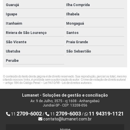
Guarujá
Ilha Comprida
Iguape
Ilhabela
Itanhaém
Mongaguá
Riviera de São Lourenço
Santos
São Vicente
Praia Grande
Ubatuba
São Sebastião
Peruíbe
O conteúdo do texto desta página é de direito reservado. Sua reprodução, parcial ou total, mesmo
citando nossos links, é proibida sem a autorização do autor. Crime de violação de direito autoral
– artigo 184 do Código Penal –
Lei 9610/98 - Lei de direitos autorais
.
Lumanet - Soluções de gestão e conciliação
Av. 9 de Julho, 3575 - cj 1608 - Anhangabaú
Jundiaí-SP - CEP: 13208-056
2709-6002
2709-6003
11 94319-1121
11
/
11
/
contato@lumanet.com.br
Home