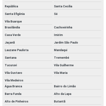
SISTEMA AVANÇADO DE CONCILIAÇÃO DE CARTÕES
República
Santa Cecília
SISTEMA DE CONCILIAÇÃO
Santa Efigênia
Sé
SISTEMA DE CONCILIAÇÃO DE CARTÃO DE CRÉDITO
Vila Buarque
Brasilândia
Cachoeirinha
SISTEMA DE CONCILIAÇÃO DE CARTÕES
Casa Verde
Imirim
SISTEMA DE CONCILIAÇÃO PARA REDES VAREJISTAS
Jaçanã
Jardim São Paulo
SISTEMA CONCILIADOR DE CARTÕES
Lauzane Paulista
Mandaqui
SISTEMA DE CONFERENCIA DE CARTÃO DE CREDITO
Santana
Tremembé
SISTEMA PARA CONFERENCIA DE CARTÕES
Tucuruvi
Vila Guilherme
SISTEMA DE GESTÃO DE CARTÃO DE CREDITO
Vila Gustavo
Vila Maria
SOFTWARE DE CONCILIAÇÃO
Vila Medeiros
Água Branca
Bairro do Limão
SOFTWARE CONCILIAÇÃO CARTÃO CRÉDITO
Barra Funda
Alto da Lapa
SOFTWARE DE CONCILIAÇÃO DE CARTÕES
Alto de Pinheiros
Butantã
SOFTWARE DE CONCILIAÇÃO PARA REDES DE LOJAS